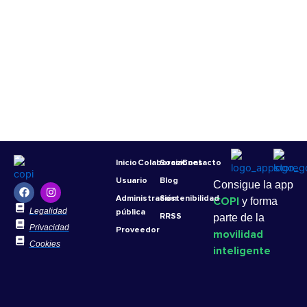
Inicio
Colaboraciones
Social
Contacto
Usuario
Blog
Consigue la app
F
I
a
n
Administración
Sostenibilidad
COPI
y forma
c
s
Legalidad
pública
e
t
RRSS
parte de la
b
a
Privacidad
Proveedor
movilidad
o
g
Cookies
o
r
inteligente
k
a
m