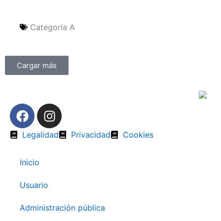
Categoría A
Cargar más
F
I
a
n
c
s
Legalidad
Privacidad
Cookies
e
t
b
a
Inicio
o
g
o
r
Usuario
k
a
m
Administración pública