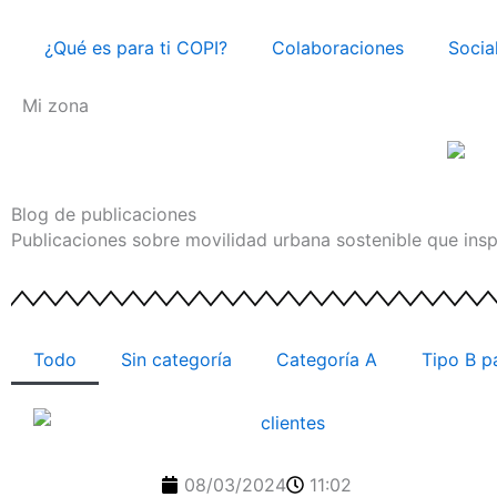
Ir
al
¿Qué es para ti COPI?
Colaboraciones
Socia
contenido
Mi zona
Blog de publicaciones
Publicaciones sobre movilidad urbana sostenible que insp
Todo
Sin categoría
Categoría A
Tipo B p
08/03/2024
11:02